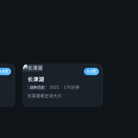
9.9分
9.7分
长津湖
2021 · 176分钟
战争/历史
抗美援朝史诗大片