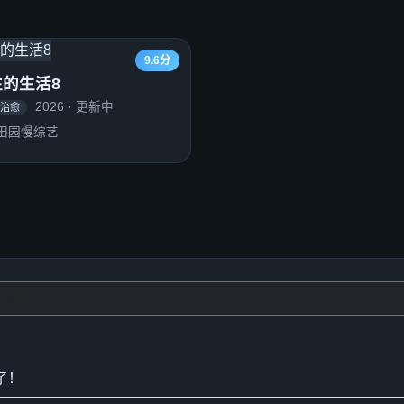
9.6分
往的生活8
2026 · 更新中
/治愈
田园慢综艺
了！