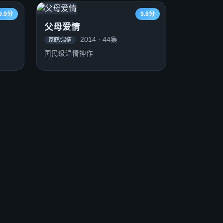
9.9分
9.8分
父母爱情
2014 · 44集
家庭/温情
国民级温情神作