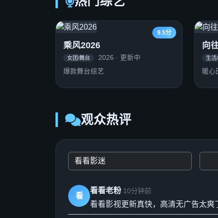
热门综艺
9.5分
乘风2026
向
2026 · 更新中
女团/舞台
生活
爆款舞台综艺
暖心
观众热评
看看老粉
10分钟前
看
看看影视更新真快，高清无广告太爽