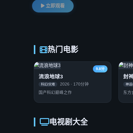
立即观看
热门电影
9.8分
流浪地球3
封
2026 · 170分钟
科幻/灾难
神话
国产科幻巅峰之作
东方
电视剧大全