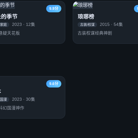
9.9分
长的季节
琅琊榜
2023 · 12集
2015 · 54集
/家庭
古装/权谋
悬疑天花板
古装权谋经典神剧
9.6分
体
2023 · 30集
/国漫
科幻国漫神作