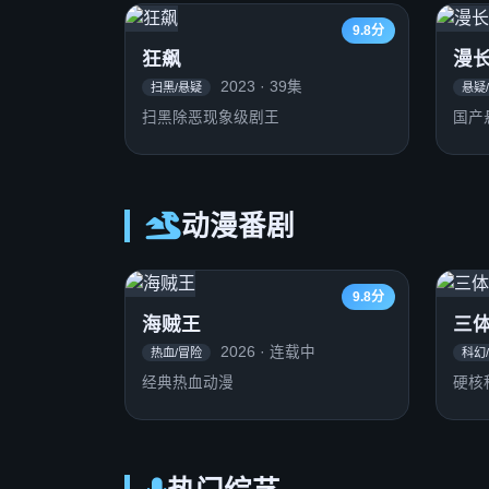
9.8分
狂飙
漫
2023 · 39集
扫黑/悬疑
悬疑
扫黑除恶现象级剧王
国产
动漫番剧
9.8分
海贼王
三
2026 · 连载中
热血/冒险
科幻
经典热血动漫
硬核